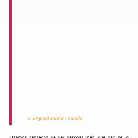
♬ original sound – Camilo
Estamos cansados de ver pessoas más, que não sei o