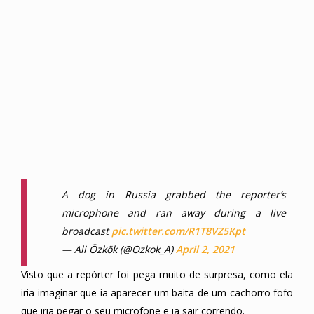
A dog in Russia grabbed the reporter’s
microphone and ran away during a live
broadcast
pic.twitter.com/R1T8VZ5Kpt
— Ali Özkök (@Ozkok_A)
April 2, 2021
Visto que a repórter foi pega muito de surpresa, como ela
iria imaginar que ia aparecer um baita de um cachorro fofo
que iria pegar o seu microfone e ia sair correndo.