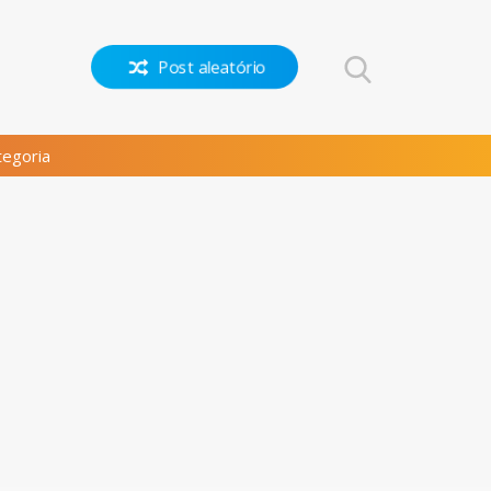
Post aleatório
egoria