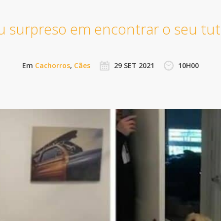
u surpreso em encontrar o seu tu
Em
Cachorros
,
Cães
29 SET 2021
10H00