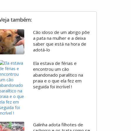
Veja também:
Cão idoso de um abrigo põe
a pata na mulher e a deixa
saber que está na hora de
adotá-lo
Ela estava de férias e
encontrou um cão
abandonado paralítico na
praia e o que ela fez em
seguida foi incrível !
Galinha adota filhotes de
cachorro e os trata como se