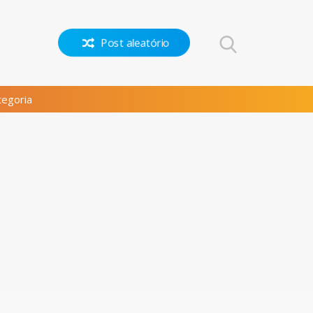
Post aleatório
egoria