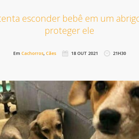
tenta esconder bebê em um abrigo
proteger ele
Em
Cachorros
,
Cães
18 OUT 2021
21H30