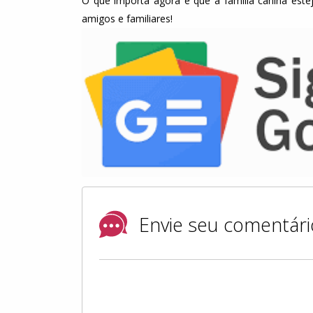
O que importa agora é que a família canina esteja
amigos e familiares!
Envie seu comentári