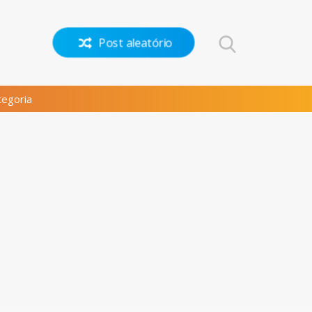
Post aleatório
egoria