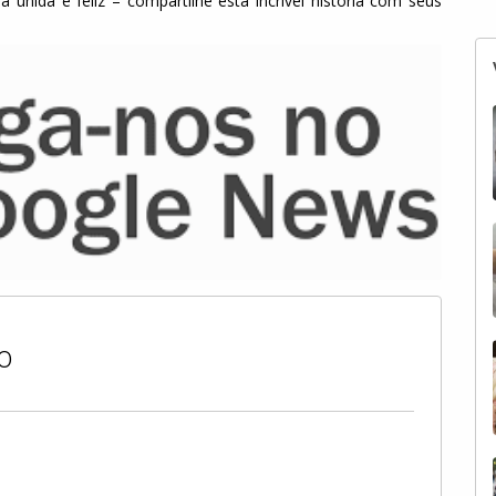
 unida e feliz – compartilhe esta incrível história com seus
o