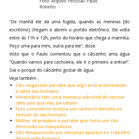
Foto: Arquivo Pessoal/ Paulo
Roberto
“De manhã ele dá uma fugida, quando as meninas [do
escritório] chegam e abrem o portão eletrônico. Ele volta
entre às 11h e 12h, perto do horário que chega a marmita.
Peço uma para mim, outra para ele”, disse.
Visto que o Paulo comentou que o cãozinho ama água
“Quando vamos para cachoeira, ele é o primeiro a entrar!”.
Dai o porque do cãozinho gostar de água.
Veja também :
Cão resgatado percebe que algo está acontecendo
e salva seu humano
Veterinário tem uma maneira adorável de vacinar
cães sem que eles percebam
Foto comovente mostra um cachorro deitado no
túmulo do seu humano
Mulher vê presépio e percebe que tinha um cão
dormindo na manjedoura
Cão desaparecido por semanas aparece no trabalho
de sua mãe humana