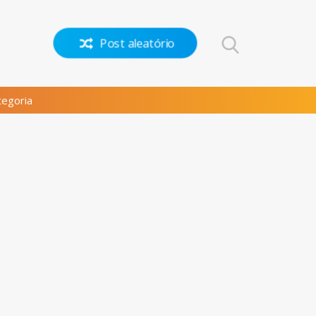
Post aleatório
egoria