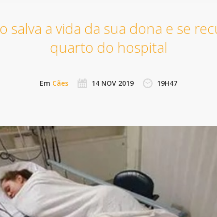
 salva a vida da sua dona e se recu
quarto do hospital
Em
Cães
14 NOV 2019
19H47