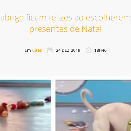
abrigo ficam felizes ao escolherem
presentes de Natal
Em
Cães
24 DEZ 2019
18H46