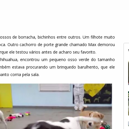
ssos de borracha, bichinhos entre outros. Um filhote muito
 boca. Outro cachorro de porte grande chamado Max demorou
que ele testou vários antes de acharo seu favorito.
Chihuahua, encontrou um pequeno osso verde do tamanho
também estava procurando um brinquedo barulhento, que ele
nto corria pela sala.