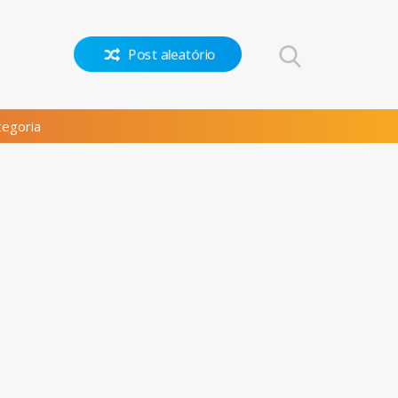
Post aleatório
egoria