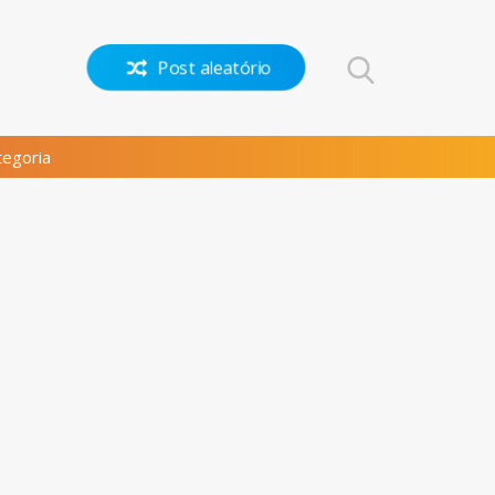
Post aleatório
egoria