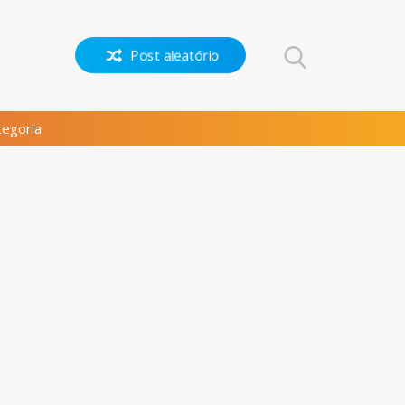
Post aleatório
egoria