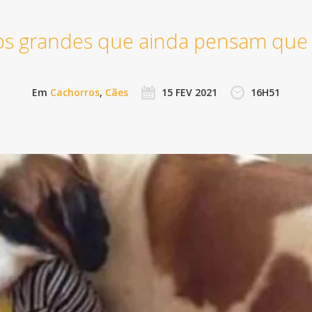
os grandes que ainda pensam que s
Em
Cachorros
,
Cães
15 FEV 2021
16H51