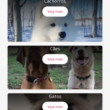
Cachorros
Veja mais
Cães
Veja mais
Gatos
Veja mais