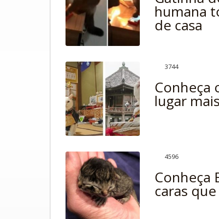
humana to
de casa
3744
Conheça o
lugar mai
4596
Conheça B
caras que