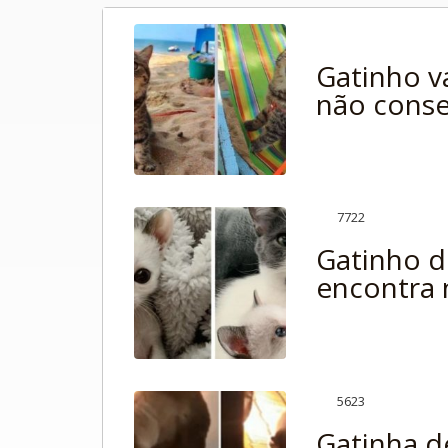
76781
Gatinho va
não conse
7722
Gatinho d
encontra 
5623
Gatinha d