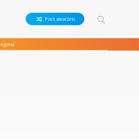
Post aleatório
egoria