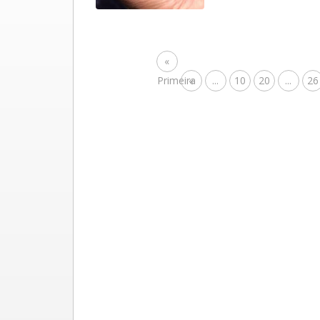
«
Primeira
«
...
10
20
...
26