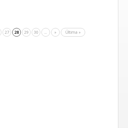
27
28
29
30
...
»
Última »