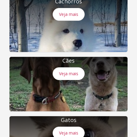
Cachorros
Veja mais
Cães
Veja mais
Gatos
Veja mais