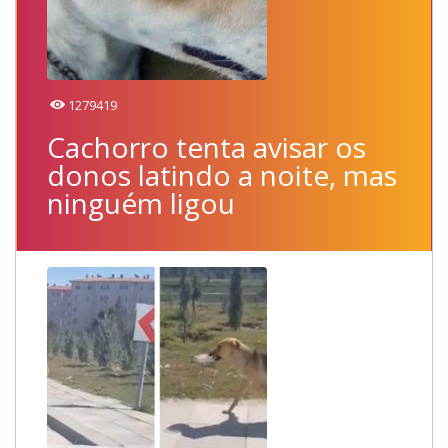
1279419
Cachorro tenta avisar os
donos latindo a noite, mas
ninguém ligou