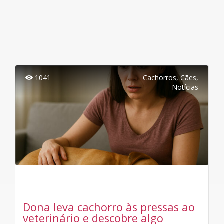
1041
Cachorros
,
Cães
,
Notícias
Dona leva cachorro às pressas ao
veterinário e descobre algo