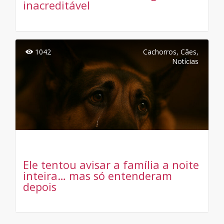
inacreditável
1042
Cachorros
,
Cães
,
Notícias
Ele tentou avisar a família a noite
inteira… mas só entenderam
depois