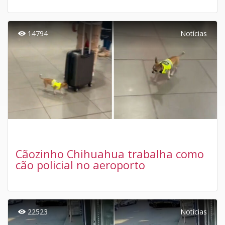
14794
Notícias
Cãozinho Chihuahua trabalha como
cão policial no aeroporto
22523
Notícias